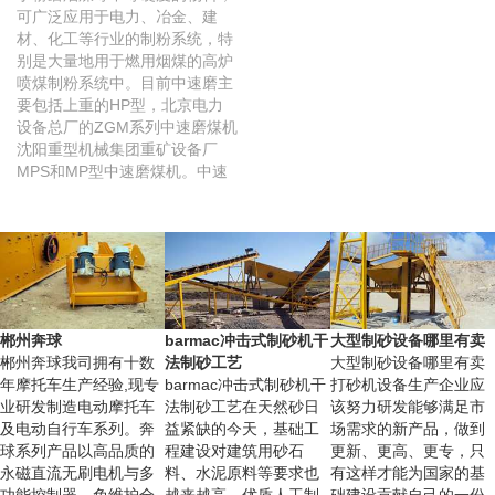
可广泛应用于电力、冶金、建
材、化工等行业的制粉系统，特
别是大量地用于燃用烟煤的高炉
喷煤制粉系统中。目前中速磨主
要包括上重的HP型，北京电力
设备总厂的ZGM系列中速磨煤机
沈阳重型机械集团重矿设备厂
MPS和MP型中速磨煤机。中速
磨有共同的工作原理。
郴州奔球
barmac冲击式制砂机干
大型制砂设备哪里有卖
郴州奔球我司拥有十数
法制砂工艺
大型制砂设备哪里有卖
年摩托车生产经验,现专
barmac冲击式制砂机干
打砂机设备生产企业应
业研发制造电动摩托车
法制砂工艺在天然砂日
该努力研发能够满足市
及电动自行车系列。奔
益紧缺的今天，基础工
场需求的新产品，做到
球系列产品以高品质的
程建设对建筑用砂石
更新、更高、更专，只
永磁直流无刷电机与多
料、水泥原料等要求也
有这样才能为国家的基
功能控制器，免维护全
越来越高，优质人工制
础建设贡献自己的一份