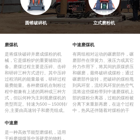
圆锥破碎机
立式磨粉机
磨煤机
中速磨煤机
是将煤块破碎并磨成煤粉的机
有两组相对运动的碾磨部件，碾
械，它是煤粉炉的重要辅助设
磨部件在弹簧力、液压力或其它
备。磨煤过程主要是压碎、击碎
外力作用下，将其间的原煤挤压
和研碎三种方式进行。其中压碎
和碾磨，最终破碎成煤粉；通过
过程消耗的能量最省，研碎过程
碾磨部件旋转，把破碎的煤粉甩
最费能量。各种磨煤机在制粉过
到风环室，流经风环室的热空气
程中都兼有上述的两种或三种方
流将这些煤粉带到中速磨煤机上
式，但以何种为主则视磨煤机的
部的煤粉分离器，过粗的煤粉被
类型而定。转速为500～1500转/
分离下来重新再磨，在这个过程
分,主要由高速转子和磨壳组成。
中，热风还伴随着对煤粉的干
燥。
中速磨
是一种高效节能型磨煤机，适用
于粉磨烟煤等中等硬度的物料，